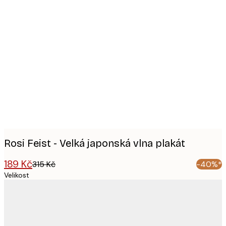
Product
images
Rosi Feist - Velká japonská vlna plakát
189 Kč
315 Kč
-40%*
Velikost