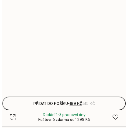
1
21x30 cm
3
287,
30x40 cm
4
496,
50x70 cm
8
633,
70x100 cm
1 0
1 438,
100x150 cm
2 3
Frame
options
PŘIDAT DO KOŠÍKU
-
189 KČ
315 KČ
Dodání 1-3 pracovní dny
Poštovné zdarma od 1 299 Kč