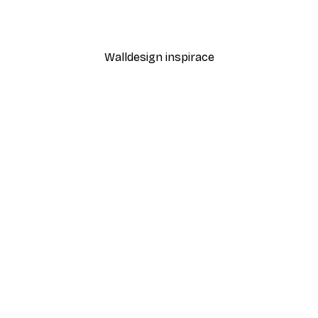
1 306 Kč
2 612 Kč
Walldesign inspirace