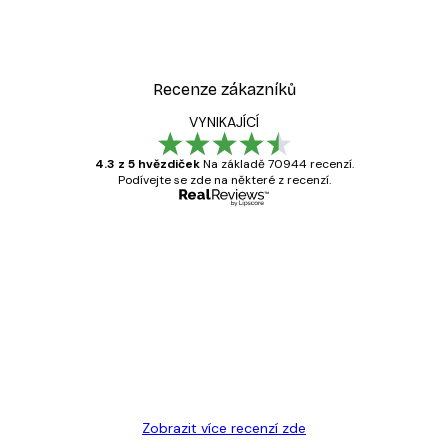
Recenze zákazníků
VYNIKAJÍCÍ
4.3 z 5 hvězdiček
Na základě 70944 recenzí.
Podívejte se zde na některé z recenzí.
Ověřený kupující
Recenze
zákazníků
Velmi kvalitní tisk
19 úno
Hana Š
Zobrazit více recenzí zde