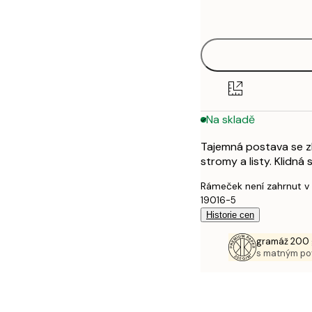
options
50x70 cm
Na skladě
Tajemná postava se zl
stromy a listy. Klidná
Rámeček není zahrnut v
19016-5
Historie cen
gramáž 200 
s matným p