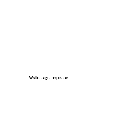
-40%*
Neetesh Kumar - Hezké kakán
Od 189 Kč
315 Kč
Walldesign inspirace