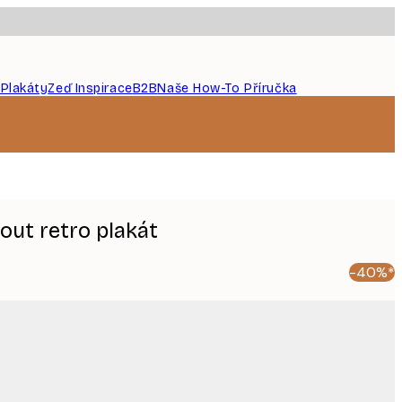
 Plakáty
Zeď Inspirace
B2B
Naše How-To Příručka
ut retro plakát
-40%*