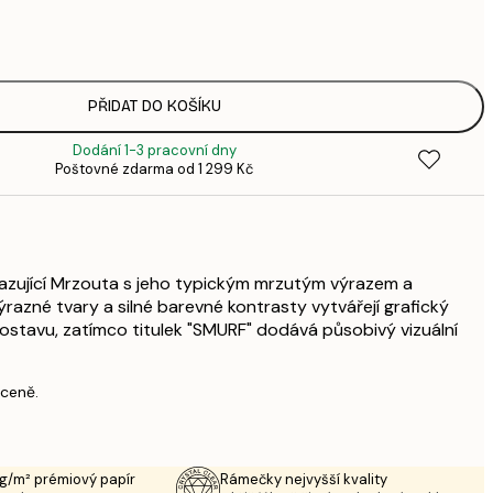
195,
3
287,
4
398,
PŘIDAT DO KOŠÍKU
6
Dodání 1-3 pracovní dny
5
Poštovné zdarma od 1 299 Kč
9
757,
1 2
1 438,
2 3
azující Mrzouta s jeho typickým mrzutým výrazem a
razné tvary a silné barevné kontrasty vytvářejí grafický
stavu, zatímco titulek "SMURF" dodává působivý vizuální
 ceně.
g/m² prémiový papír
Rámečky nejvyšší kvality