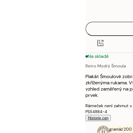
Frame
21x30 cm
options
30x40 cm
40x50 cm
50x70 cm
Na skladě
70x100 cm
Retro Modrý Šmoula
100x150 cm
Plakát Šmoulové zobr
zkříženýma rukama. Vý
vzhled zaměřený na po
prvek.
Rámeček není zahrnut v
PS54884-4
Historie cen
gramáž 200 