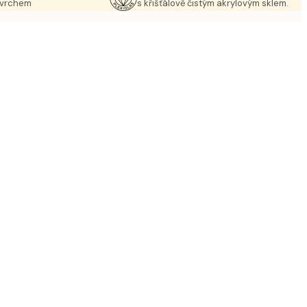
ovrchem
s křišťálově čistým akrylovým sklem.