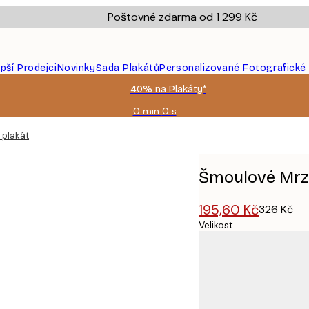
Poštovné zdarma od 1 299 Kč
epší Prodejci
Novinky
Sada Plakátů
Personalizované Fotografické
40% na Plakáty*
0 min
0 s
Platné
do:
 plakát
2026-
08-
09
Šmoulové Mrzo
195,60 Kč
326 Kč
Velikost