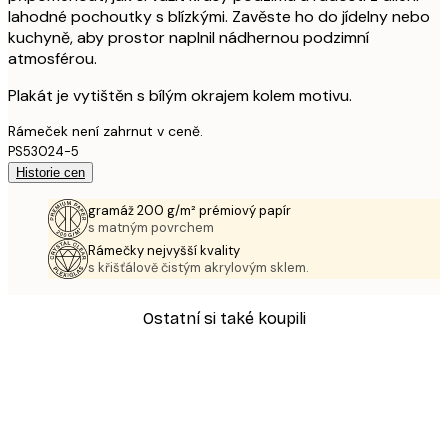
lahodné pochoutky s blízkými. Zavěste ho do jídelny nebo
kuchyně, aby prostor naplnil nádhernou podzimní
atmosférou.
Plakát je vytištěn s bílým okrajem kolem motivu.
Rámeček není zahrnut v ceně.
PS53024-5
Historie cen
gramáž 200 g/m² prémiový papír
s matným povrchem
Rámečky nejvyšší kvality
s křišťálově čistým akrylovým sklem.
Ostatní si také koupili