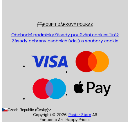
Obchod
Poster Store
Zákaznický servis
KOUPIT DÁRKOVÝ POUKAZ
Obchodní podmínky
Zásady používání cookies
Tiráž
Zásady ochrany osobních údajů a soubory cookie
Czech Republic (Česky)
Copyright ©
2026
,
Poster Store
AB
Fantastic Art. Happy Prices.