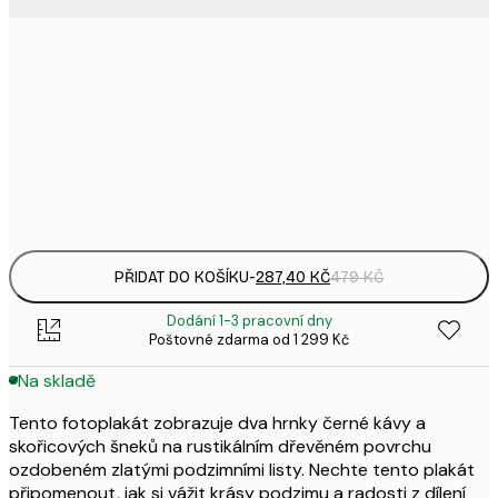
287,
30x40 cm
4
496,
50x70 cm
8
Frame
options
PŘIDAT DO KOŠÍKU
-
287,40 KČ
479 KČ
Dodání 1-3 pracovní dny
Poštovné zdarma od 1 299 Kč
Na skladě
Tento fotoplakát zobrazuje dva hrnky černé kávy a
skořicových šneků na rustikálním dřevěném povrchu
ozdobeném zlatými podzimními listy. Nechte tento plakát
připomenout, jak si vážit krásy podzimu a radosti z dílení