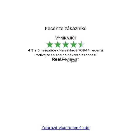
Recenze zákazníků
VYNIKAJÍCÍ
4.3 z 5 hvězdiček
Na základě 70944 recenzí.
Podívejte se zde na některé z recenzí.
Ověřený kupující
Recenze
zákazníků
Velmi kvalitní tisk
19 úno
Hana Š
Zobrazit více recenzí zde