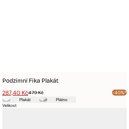
Product
images
Podzimní Fika Plakát
287,40 Kč
479 Kč
-40%*
Plakát
Plátno
Velikost