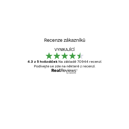
Recenze zákazníků
VYNIKAJÍCÍ
4.3 z 5 hvězdiček
Na základě 70944 recenzí.
Podívejte se zde na některé z recenzí.
Ověřený kupující
Recenze
zákazníků
Velmi kvalitní tisk
19 úno
Hana Š