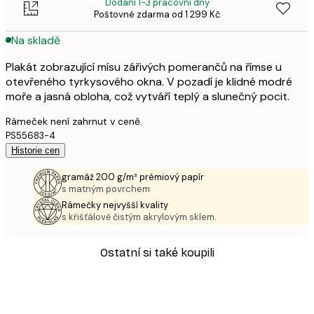
Dodání 1-3 pracovní dny
Poštovné zdarma od 1 299 Kč
Na skladě
Plakát zobrazující mísu zářivých pomerančů na římse u
otevřeného tyrkysového okna. V pozadí je klidné modré
moře a jasná obloha, což vytváří teplý a slunečný pocit.
Rámeček není zahrnut v ceně.
PS55683-4
Historie cen
gramáž 200 g/m² prémiový papír
s matným povrchem
Rámečky nejvyšší kvality
s křišťálově čistým akrylovým sklem.
Ostatní si také koupili