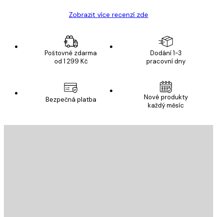
Zobrazit více recenzí zde
Poštovné zdarma
Dodání 1-3
od 1 299 Kč
pracovní dny
Nové produkty
Bezpečná platba
každý měsíc
E-mail
ODESLAT