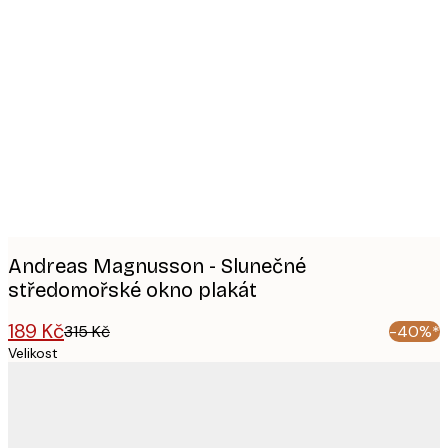
Product
images
Andreas Magnusson - Slunečné
středomořské okno plakát
189 Kč
315 Kč
-40%*
Velikost