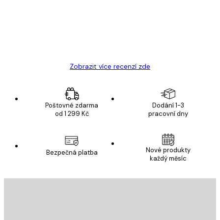
19 úno
Hana Š
Zobrazit více recenzí zde
Poštovné zdarma
Dodání 1-3
od 1 299 Kč
pracovní dny
Nové produkty
Bezpečná platba
každý měsíc