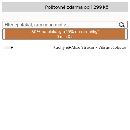
Skip
Poštovné zdarma od 1 299 Kč
to
main
content.
Hledej plakát, rám nebo motiv...
30% na plakáty a 15% na rámečky*
0 min
0 s
Platné
do:
▸
▸
Kuchyně
Alice Straker - Vibrant Lobster P
2026-
08-
06