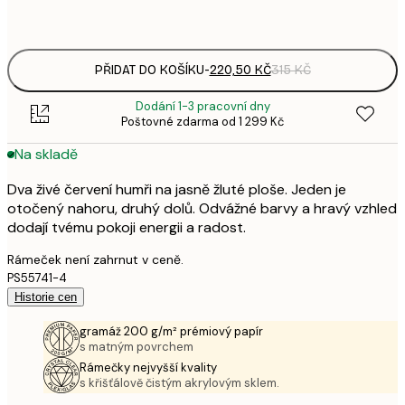
Frame
options
PŘIDAT DO KOŠÍKU
-
220,50 KČ
315 KČ
Dodání 1-3 pracovní dny
Poštovné zdarma od 1 299 Kč
Na skladě
Dva živé červení humři na jasně žluté ploše. Jeden je
otočený nahoru, druhý dolů. Odvážné barvy a hravý vzhled
dodají tvému pokoji energii a radost.
Rámeček není zahrnut v ceně.
PS55741-4
Historie cen
gramáž 200 g/m² prémiový papír
s matným povrchem
Rámečky nejvyšší kvality
s křišťálově čistým akrylovým sklem.