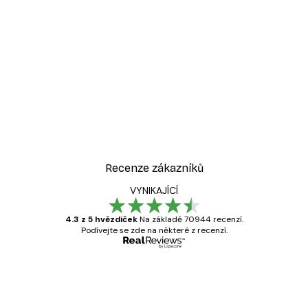
-30%*
 ráno Plakát
Luční okamžik Plakát
Od 220,50 Kč
315 Kč
Recenze zákazníků
VYNIKAJÍCÍ
4.3 z 5 hvězdiček
Na základě 70944 recenzí.
Podívejte se zde na některé z recenzí.
Ověřený kupující
Recenze
zákazníků
Velmi kvalitní tisk