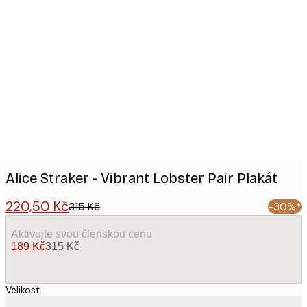
Product
images
Alice Straker - Vibrant Lobster Pair Plakát
220,50 Kč
315 Kč
-30%*
Aktivujte svou členskou cenu
189 Kč
315 Kč
Velikost