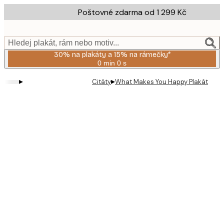
Skip
Poštovné zdarma od 1 299 Kč
to
main
content.
Hledej plakát, rám nebo motiv...
30% na plakáty a 15% na rámečky*
0 min
0 s
Platné
do:
▸
▸
Citáty
What Makes You Happy Plakát
2026-
08-
06