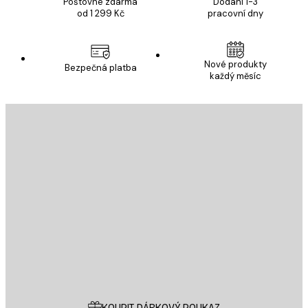
Poštovné zdarma
Dodání 1-3
od 1 299 Kč
pracovní dny
Nové produkty
Bezpečná platba
každý měsíc
E-mail
ODESLAT
Obchod
Poster Store
Zákaznický servis
KOUPIT DÁRKOVÝ POUKAZ