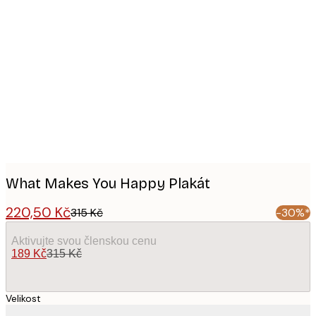
Product
images
What Makes You Happy Plakát
220,50 Kč
315 Kč
-30%*
Aktivujte svou členskou cenu
189 Kč
315 Kč
Velikost