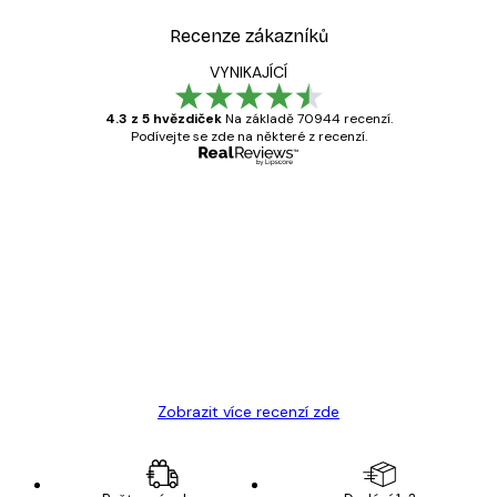
Recenze zákazníků
VYNIKAJÍCÍ
4.3 z 5 hvězdiček
Na základě 70944 recenzí.
Podívejte se zde na některé z recenzí.
Ověřený kupující
Recenze
zákazníků
Velmi kvalitní tisk
19 úno
Hana Š
Zobrazit více recenzí zde