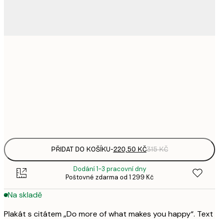
220,
21x30 cm
3
335,
30x40 cm
4
Frame
options
PŘIDAT DO KOŠÍKU
-
220,50 KČ
315 KČ
Dodání 1-3 pracovní dny
Poštovné zdarma od 1 299 Kč
Na skladě
Plakát s citátem „Do more of what makes you happy“. Text