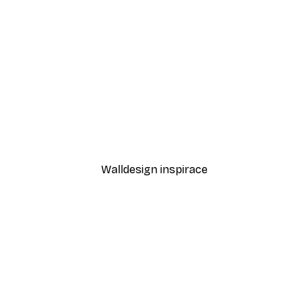
-40%*
nce Plakát
Moře sedmikrásek Plakát
Od 189 Kč
315 Kč
Walldesign inspirace