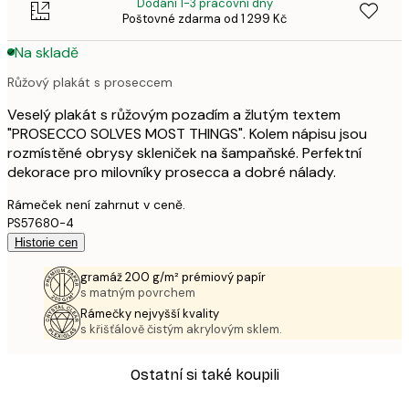
Dodání 1-3 pracovní dny
Poštovné zdarma od 1 299 Kč
Na skladě
Růžový plakát s proseccem
Veselý plakát s růžovým pozadím a žlutým textem
"PROSECCO SOLVES MOST THINGS". Kolem nápisu jsou
rozmístěné obrysy skleniček na šampaňské. Perfektní
dekorace pro milovníky prosecca a dobré nálady.
Rámeček není zahrnut v ceně.
PS57680-4
Historie cen
gramáž 200 g/m² prémiový papír
s matným povrchem
Rámečky nejvyšší kvality
s křišťálově čistým akrylovým sklem.
Ostatní si také koupili