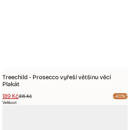
Product
images
Treechild - Prosecco vyřeší většinu věcí
Plakát
189 Kč
315 Kč
-40%*
Velikost