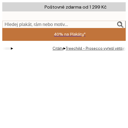
Skip
Poštovné zdarma od 1 299 Kč
to
main
content.
Hledej plakát, rám nebo motiv...
40% na Plakáty*
▸
▸
Citáty
Treechild - Prosecco vyřeší většinu