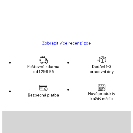
Velmi kvalitní tisk
19 úno
Hana Š
Zobrazit více recenzí zde
Poštovné zdarma
Dodání 1-3
od 1 299 Kč
pracovní dny
Nové produkty
Bezpečná platba
každý měsíc