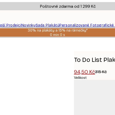
Poštovné zdarma od 1 299 Kč
epší Prodejci
Novinky
Sada Plakátů
Personalizované Fotografické
30% na plakáty a 15% na rámečky*
0 min
0 s
Platné
do:
2026-
08-
06
To Do List Pla
94,50 Kč
315 Kč
Velikost