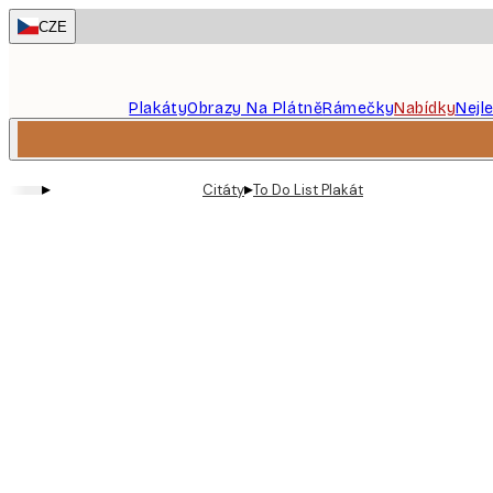
Skip
CZE
to
main
content.
Plakáty
Obrazy Na Plátně
Rámečky
Nabídky
Nejl
▸
▸
Citáty
To Do List Plakát