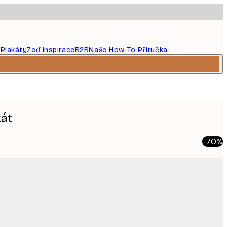
 Plakáty
Zeď Inspirace
B2B
Naše How-To Příručka
kát
-70%