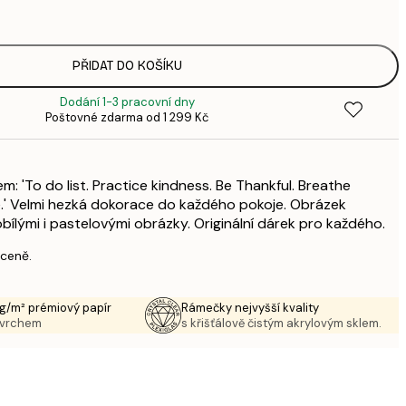
143,
4
248,
PŘIDAT DO KOŠÍKU
8
Dodání 1-3 pracovní dny
Poštovné zdarma od 1 299 Kč
m: 'To do list. Practice kindness. Be Thankful. Breathe
ove.' Velmi hezká dokorace do každého pokoje. Obrázek
ílými i pastelovými obrázky. Originální dárek pro každého.
 ceně.
g/m² prémiový papír
Rámečky nejvyšší kvality
ovrchem
s křišťálově čistým akrylovým sklem.