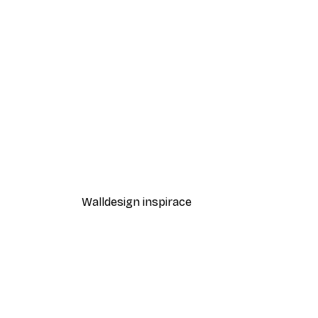
-30%*
Mareike Böhmer - Letní okamž
Od 220,50 Kč
315 Kč
Walldesign inspirace