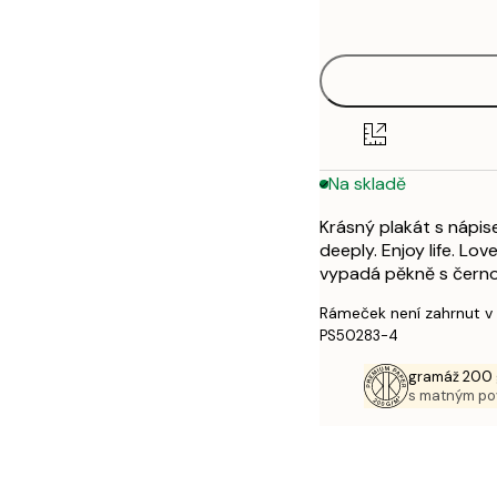
options
30x40 cm
50x70 cm
Na skladě
Krásný plakát s nápise
deeply. Enjoy life. L
vypadá pěkně s černob
Rámeček není zahrnut v
PS50283-4
gramáž 200 
s matným p