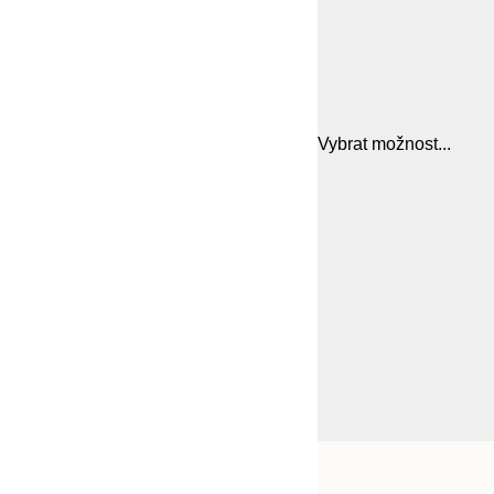
Vybrat možnost...
Frame
21x30 cm