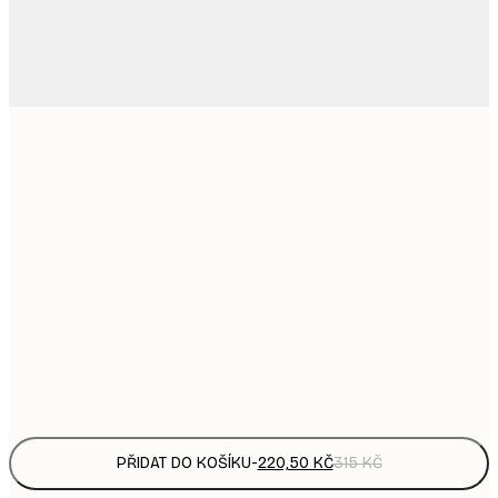
220,
21x30 cm
3
335,
30x40 cm
4
449,
40x50 cm
6
578,
50x70 cm
8
Frame
options
PŘIDAT DO KOŠÍKU
-
220,50 KČ
315 KČ