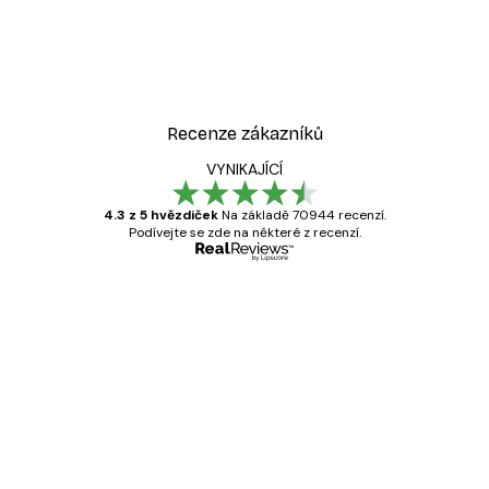
Recenze zákazníků
VYNIKAJÍCÍ
4.3 z 5 hvězdiček
Na základě 70944 recenzí.
Podívejte se zde na některé z recenzí.
Ověřený kupující
Recenze
zákazníků
Velmi kvalitní tisk
19 úno
Hana Š