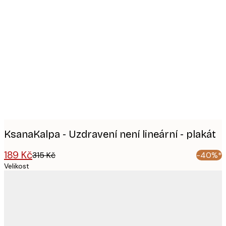
Product
images
KsanaKalpa - Uzdravení není lineární - plakát
189 Kč
315 Kč
-40%*
Velikost