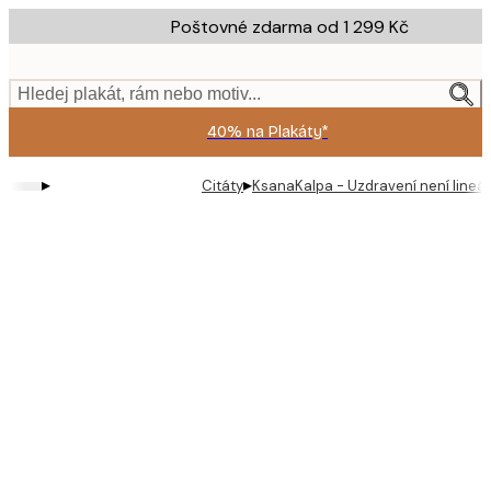
Skip
Poštovné zdarma od 1 299 Kč
to
main
content.
Hledej plakát, rám nebo motiv...
40% na Plakáty*
▸
▸
Citáty
KsanaKalpa - Uzdravení není lineár