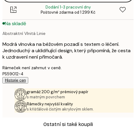
Dodání 1-3 pracovní dny
Poštovné zdarma od 1 299 Kč
Na skladě
Abstraktní Vlnitá Linie
Modrá vlnovka na béžovém pozadí s textem o léčení.
Jednoduchý a uklidňující design, který připomíná, že cesta
k uzdravení není přímočará.
Rámeček není zahrnut v ceně.
PS59012-4
Historie cen
gramáž 200 g/m² prémiový papír
s matným povrchem
Rámečky nejvyšší kvality
s křišťálově čistým akrylovým sklem.
Ostatní si také koupili