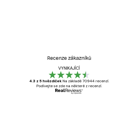
Recenze zákazníků
VYNIKAJÍCÍ
4.3 z 5 hvězdiček
Na základě 70944 recenzí.
Podívejte se zde na některé z recenzí.
Ověřený kupující
Recenze
zákazníků
Velmi kvalitní tisk