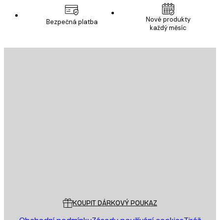
Nové produkty
Bezpečná platba
každý měsíc
E-mail
ODESLAT
Obchod
Poster Store
Zákaznický servis
KOUPIT DÁRKOVÝ POUKAZ