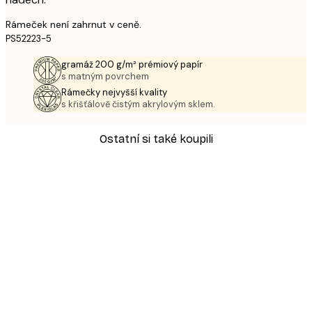
Rámeček není zahrnut v ceně.
PS52223-5
gramáž 200 g/m² prémiový papír
s matným povrchem
Rámečky nejvyšší kvality
s křišťálově čistým akrylovým sklem.
Ostatní si také koupili