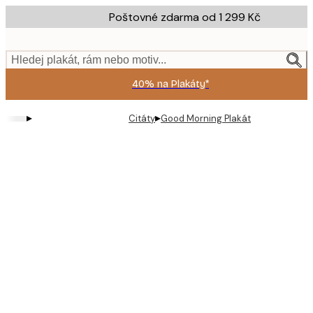
Skip
Poštovné zdarma od 1 299 Kč
to
main
content.
Hledej plakát, rám nebo motiv...
40% na Plakáty*
▸
▸
Citáty
Good Morning Plakát