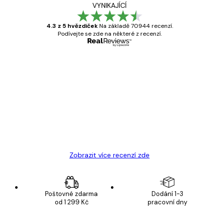
VYNIKAJÍCÍ
4.3 z 5 hvězdiček
Na základě 70944 recenzí.
Podívejte se zde na některé z recenzí.
Ověřený kupující
Recenze
zákazníků
Velmi kvalitní tisk
19 úno
Hana Š
Zobrazit více recenzí zde
Poštovné zdarma
Dodání 1-3
od 1 299 Kč
pracovní dny