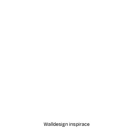
-40%*
ncem poster
Express Yourself Plakát
Od 189 Kč
315 Kč
Walldesign inspirace