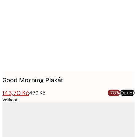
Product
images
Good Morning Plakát
143,70 Kč
479 Kč
-70%
Outlet
Velikost