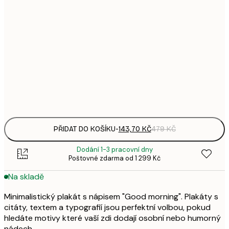
94,
21x30 cm
3
143,
30x40 cm
4
248,
50x70 cm
8
Frame
options
PŘIDAT DO KOŠÍKU
-
143,70 KČ
479 KČ
Dodání 1-3 pracovní dny
Poštovné zdarma od 1 299 Kč
Na skladě
Minimalistický plakát s nápisem "Good morning". Plakáty s
citáty, textem a typografií jsou perfektní volbou, pokud
hledáte motivy které vaší zdi dodají osobní nebo humorný
nádech.