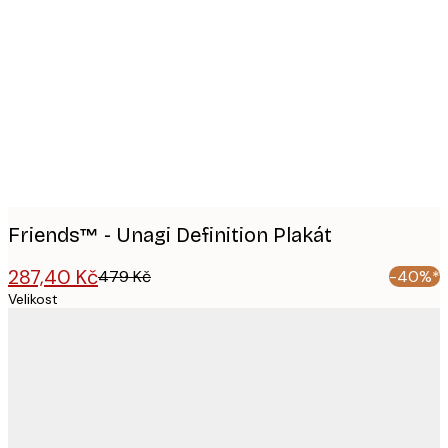
Product
images
Friends™ - Unagi Definition Plakát
287,40 Kč
479 Kč
-40%*
Velikost