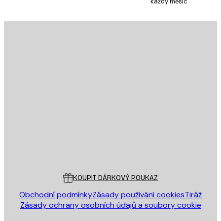
každý měsíc
E-mail
ODESLAT
Obchod
Poster Store
Zákaznický servis
KOUPIT DÁRKOVÝ POUKAZ
Obchodní podmínky
Zásady používání cookies
Tiráž
Zásady ochrany osobních údajů a soubory cookie