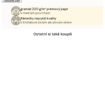
Historie cen
gramáž 200 g/m² prémiový papír
s matným povrchem
Rámečky nejvyšší kvality
s křišťálově čistým akrylovým sklem.
Ostatní si také koupili