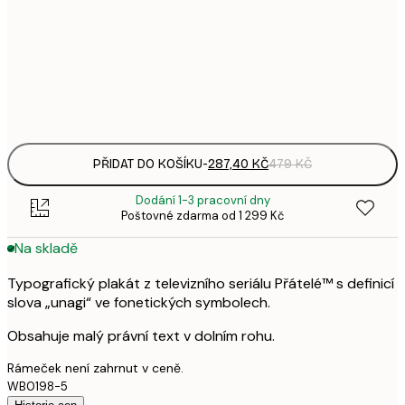
5
50x70 cm
9
Frame
options
PŘIDAT DO KOŠÍKU
-
287,40 KČ
479 KČ
Dodání 1-3 pracovní dny
Poštovné zdarma od 1 299 Kč
Na skladě
Typografický plakát z televizního seriálu Přátelé™ s definicí
slova „unagi“ ve fonetických symbolech.
Obsahuje malý právní text v dolním rohu.
Rámeček není zahrnut v ceně.
WB0198-5