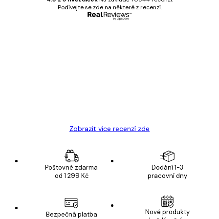
Podívejte se zde na některé z recenzí.
Ověřený kupující
Recenze
zákazníků
Velmi kvalitní tisk
19 úno
Hana Š
Zobrazit více recenzí zde
Poštovné zdarma
Dodání 1-3
od 1 299 Kč
pracovní dny
Nové produkty
Bezpečná platba