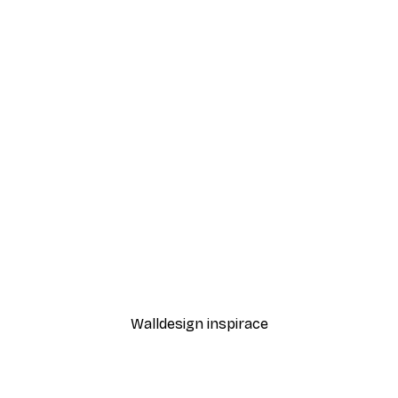
-40%*
mi Plakát
Luční okamžik Plakát
Od 189 Kč
315 Kč
Walldesign inspirace