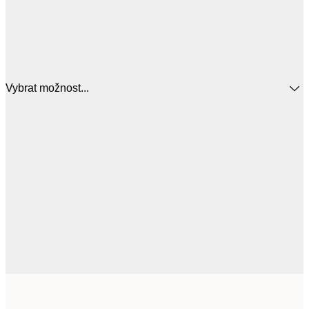
Vybrat možnost...
287,
30x40 cm
4