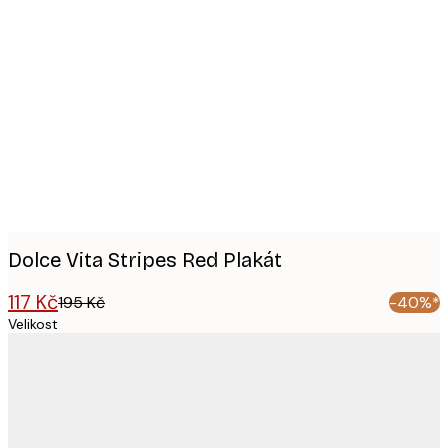
Product
images
Dolce Vita Stripes Red Plakát
117 Kč
195 Kč
-40%*
Velikost