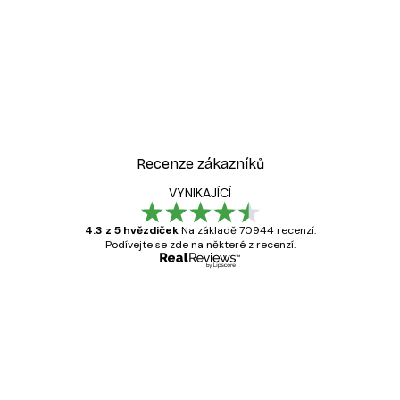
Recenze zákazníků
VYNIKAJÍCÍ
4.3 z 5 hvězdiček
Na základě 70944 recenzí.
Podívejte se zde na některé z recenzí.
Ověřený kupující
Recenze
zákazníků
Velmi kvalitní tisk