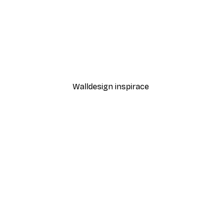
-40%*
Andreas Magnusson - Dokonalých italských těstovin plakát
Plakát Espresso Martini
Od 189 Kč
315 Kč
Walldesign inspirace