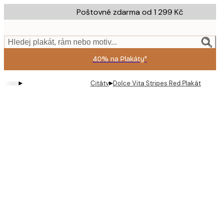
Skip
Poštovné zdarma od 1 299 Kč
to
main
content.
Hledej plakát, rám nebo motiv...
40% na Plakáty*
▸
▸
Citáty
Dolce Vita Stripes Red Plakát