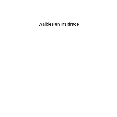
ri třešně plakát
Mezi písečnými dunami Pl
Od 189 Kč
315 Kč
Walldesign inspirace