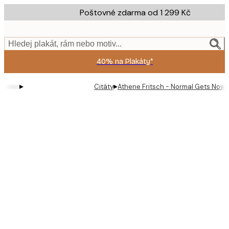
Skip
Poštovné zdarma od 1 299 Kč
to
main
content.
Hledej plakát, rám nebo motiv...
40% na Plakáty*
▸
▸
Citáty
Athene Fritsch - Normal Gets Nowh