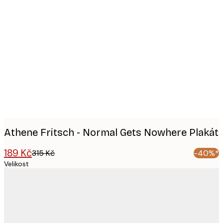
Product
images
Athene Fritsch - Normal Gets Nowhere Plakát
189 Kč
315 Kč
-40%*
Velikost