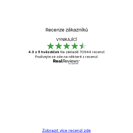
Recenze zákazníků
VYNIKAJÍCÍ
4.3 z 5 hvězdiček
Na základě 70944 recenzí.
Podívejte se zde na některé z recenzí.
Ověřený kupující
Recenze
zákazníků
Velmi kvalitní tisk
19 úno
Hana Š
Zobrazit více recenzí zde