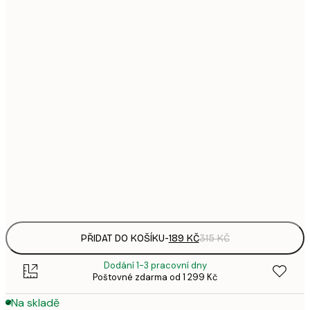
1
21x30 cm
3
287,
30x40 cm
4
496,
50x70 cm
8
633,
70x100 cm
1 0
1 438,
100x150 cm
2 3
Frame
options
PŘIDAT DO KOŠÍKU
-
189 KČ
315 KČ
Dodání 1-3 pracovní dny
Poštovné zdarma od 1 299 Kč
Na skladě