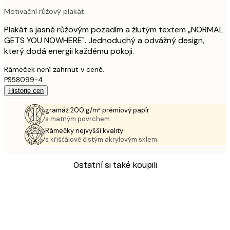
Motivační růžový plakát
Plakát s jasně růžovým pozadím a žlutým textem „NORMAL
GETS YOU NOWHERE". Jednoduchý a odvážný design,
který dodá energii každému pokoji.
Rámeček není zahrnut v ceně.
PS58099-4
Historie cen
gramáž 200 g/m² prémiový papír
s matným povrchem
Rámečky nejvyšší kvality
s křišťálově čistým akrylovým sklem.
Ostatní si také koupili