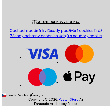
Obchod
Poster Store
Zákaznický servis
KOUPIT DÁRKOVÝ POUKAZ
Obchodní podmínky
Zásady používání cookies
Tiráž
Zásady ochrany osobních údajů a soubory cookie
Czech Republic (Česky)
Copyright ©
2026
,
Poster Store
AB
Fantastic Art. Happy Prices.