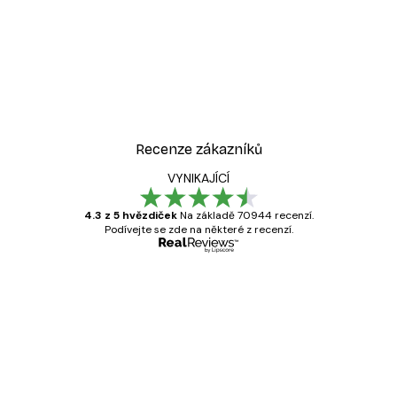
Recenze zákazníků
VYNIKAJÍCÍ
4.3 z 5 hvězdiček
Na základě 70944 recenzí.
Podívejte se zde na některé z recenzí.
Ověřený kupující
Recenze
zákazníků
Velmi kvalitní tisk
19 úno