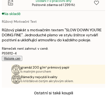
Dodání 1-3 pracovní dny
Poštovné zdarma od 1 299 Kč
Na skladě
Růžový Motivační Text
Růžový plakát s motivačním textem "SLOW DOWN YOU'RE
DOING FINE". Jednoduché písmo ve stylu štětce vytváří
pozitivní a uklidňující atmosféru do každého pokoje.
Rámeček není zahrnut v ceně.
PS58112-4
Historie cen
gramáž 200 g/m² prémiový papír
s matným povrchem
Rámečky nejvyšší kvality
s křišťálově čistým akrylovým sklem.
Ostatní si také koupili