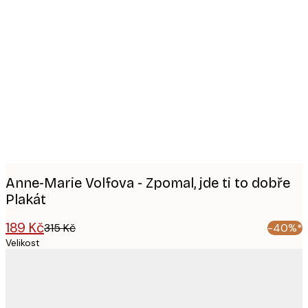
Product
images
Anne-Marie Volfova - Zpomal, jde ti to dobře
Plakát
189 Kč
315 Kč
-40%*
Velikost