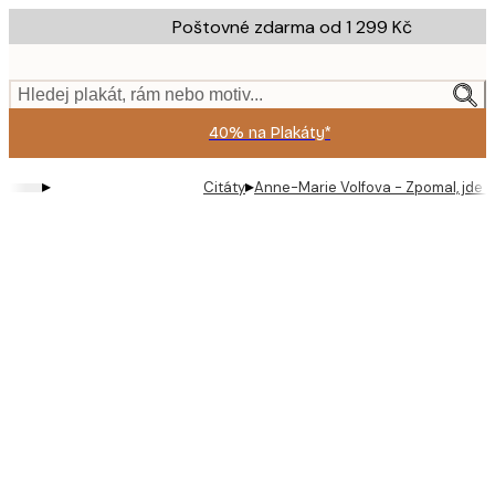
Skip
Poštovné zdarma od 1 299 Kč
to
main
content.
Hledej plakát, rám nebo motiv...
40% na Plakáty*
▸
▸
Citáty
Anne-Marie Volfova - Zpomal, jde ti