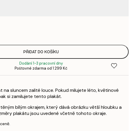
220,
3
335,
4
578,
PŘIDAT DO KOŠÍKU
8
Dodání 1-3 pracovní dny
Poštovné zdarma od 1 299 Kč
 na sluncem zalité louce. Pokud milujete léto, květinové
ak si zamilujete tento plakát.
štěným bílým okrajem, který dává obrázku větší hloubku a
změry plakátu jsou uvedené včetně tohoto okraje.
 ceně.