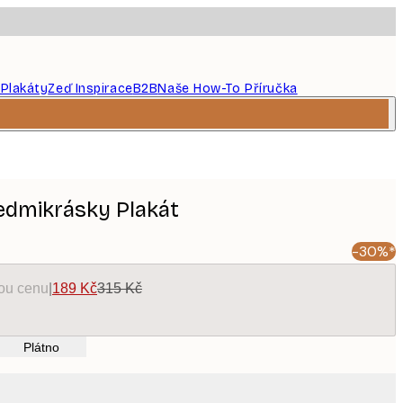
 Plakáty
Zeď Inspirace
B2B
Naše How-To Příručka
edmikrásky Plakát
-30%*
kou cenu
|
189 Kč
315 Kč
Plátno