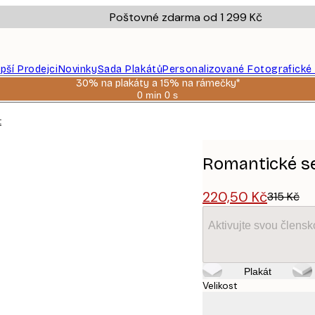
Poštovné zdarma od 1 299 Kč
epší Prodejci
Novinky
Sada Plakátů
Personalizované Fotografické
30% na plakáty a 15% na rámečky*
0 min
0 s
Platné
do:
t
2026-
08-
06
Romantické s
220,50 Kč
315 Kč
Aktivujte svou člens
Plakát
Velikost