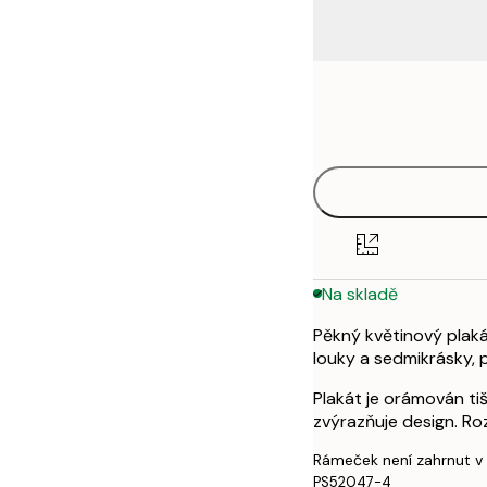
Frame
21x30 cm
options
30x40 cm
50x70 cm
Na skladě
Pěkný květinový plakát
louky a sedmikrásky, p
Plakát je orámován ti
zvýrazňuje design. Ro
Rámeček není zahrnut v
PS52047-4