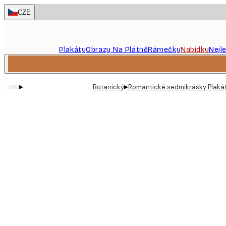
Skip
CZE
to
main
content.
Plakáty
Obrazy Na Plátně
Rámečky
Nabídky
Nejl
▸
▸
Botanický
Romantické sedmikrásky Plaká