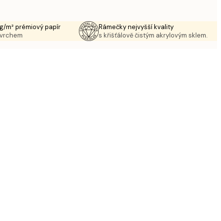
g/m² prémiový papír
Rámečky nejvyšší kvality
ovrchem
s křišťálově čistým akrylovým sklem.