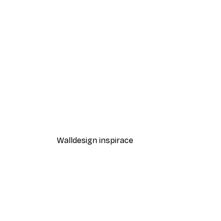
-30%*
Sunshine Plakát
Od 220,50 Kč
315 Kč
Walldesign inspirace