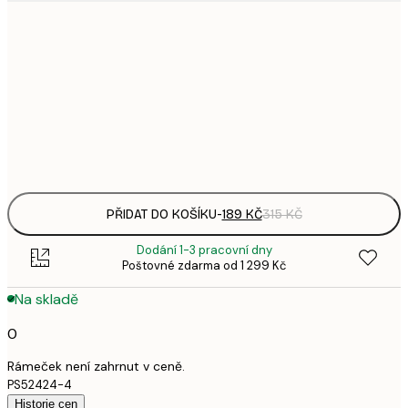
1
21x30 cm
3
287,
30x40 cm
4
Frame
options
PŘIDAT DO KOŠÍKU
-
189 KČ
315 KČ
Dodání 1-3 pracovní dny
Poštovné zdarma od 1 299 Kč
Na skladě
0
Rámeček není zahrnut v ceně.
PS52424-4
Historie cen