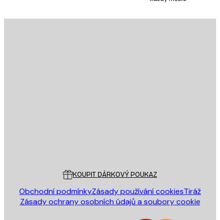
E-mail
ODESLAT
Obchod
Poster Store
Zákaznický servis
KOUPIT DÁRKOVÝ POUKAZ
Obchodní podmínky
Zásady používání cookies
Tiráž
Zásady ochrany osobních údajů a soubory cookie