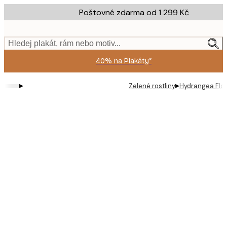
Skip
Poštovné zdarma od 1 299 Kč
to
main
content.
Hledej plakát, rám nebo motiv...
40% na Plakáty*
▸
▸
Zelené rostliny
Hydrangea Flo