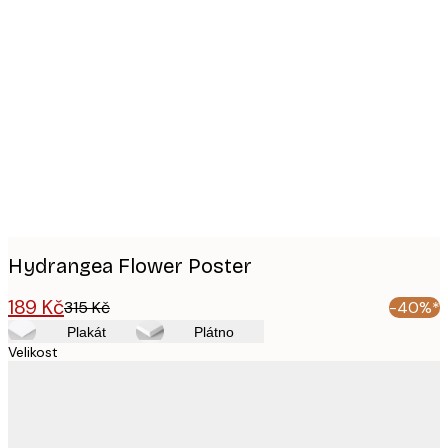
Product
images
Hydrangea Flower Poster
189 Kč
315 Kč
-40%*
Plakát
Plátno
Velikost