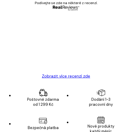
Podívejte se zde na některé z recenzí.
Ověřený kupující
Recenze
zákazníků
Velmi kvalitní tisk
19 úno
Hana Š
Zobrazit více recenzí zde
Poštovné zdarma
Dodání 1-3
od 1 299 Kč
pracovní dny
Nové produkty
Bezpečná platba
každý měsíc