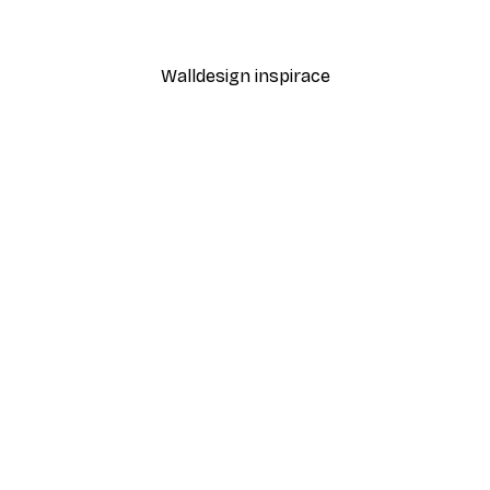
Od 189 Kč
315 Kč
Walldesign inspirace