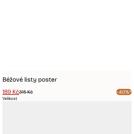
Product
images
Béžové listy poster
189 Kč
315 Kč
-40%*
Velikost