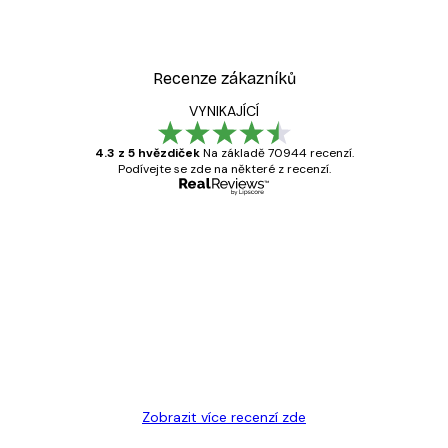
Recenze zákazníků
VYNIKAJÍCÍ
4.3 z 5 hvězdiček
Na základě 70944 recenzí.
Podívejte se zde na některé z recenzí.
Ověřený kupující
Recenze
zákazníků
Velmi kvalitní tisk
19 úno
Hana Š
Zobrazit více recenzí zde