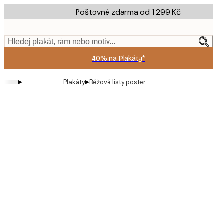
Skip
Poštovné zdarma od 1 299 Kč
to
main
content.
Hledej plakát, rám nebo motiv...
40% na Plakáty*
▸
▸
Plakáty
Béžové listy poster