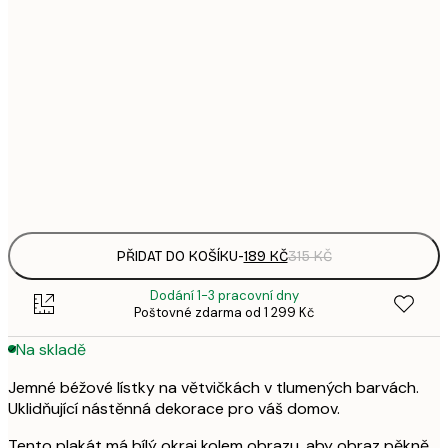
1
21x30 cm
3
287,
30x40 cm
4
496,
50x70 cm
8
Frame
options
PŘIDAT DO KOŠÍKU
-
189 KČ
315 KČ
Dodání 1-3 pracovní dny
Poštovné zdarma od 1 299 Kč
Na skladě
Jemné béžové lístky na větvičkách v tlumených barvách.
Uklidňující nástěnná dekorace pro váš domov.
Tento plakát má bílý okraj kolem obrazu, aby obraz pěkně