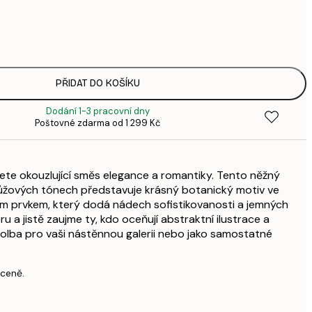
287,
4
496,
8
PŘIDAT DO KOŠÍKU
Dodání 1-3 pracovní dny
Poštovné zdarma od 1 299 Kč
jete okouzlující směs elegance a romantiky. Tento něžný
růžových tónech představuje krásný botanický motiv ve
ním prvkem, který dodá nádech sofistikovanosti a jemných
u a jistě zaujme ty, kdo oceňují abstraktní ilustrace a
 volba pro vaši nástěnnou galerii nebo jako samostatné
 ceně.