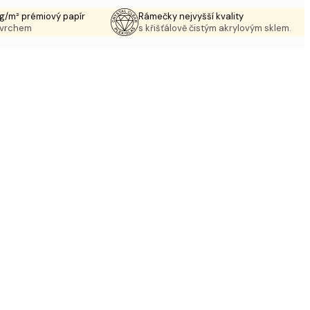
g/m² prémiový papír
Rámečky nejvyšší kvality
ovrchem
s křišťálově čistým akrylovým sklem.