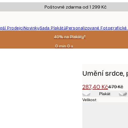
Poštovné zdarma od 1 299 Kč
epší Prodejci
Novinky
Sada Plakátů
Personalizované Fotografické
40% na Plakáty*
0 min
0 s
Platné
do:
2026-
08-
09
Umění srdce, 
287,40 Kč
479 Kč
Plakát
Velikost