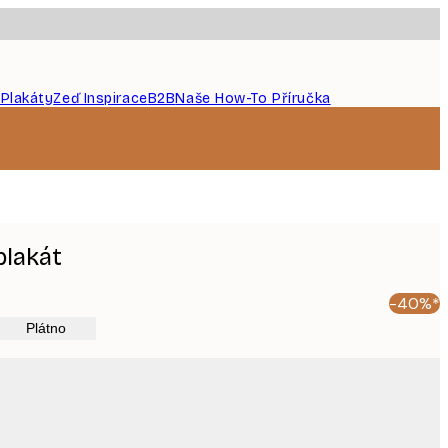
 Plakáty
Zeď Inspirace
B2B
Naše How-To Příručka
plakát
-40%*
Plátno