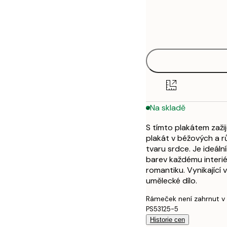
Frame
30x40 cm
options
50x70 cm
Na skladě
S tímto plakátem zaži
plakát v béžových a 
tvaru srdce. Je ideál
barev každému interiér
romantiku. Vynikající
umělecké dílo.
Rámeček není zahrnut v
PS53125-5
Historie cen