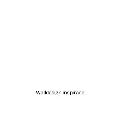
-40%*
Cesta při západu slunce Plaká
Od 189 Kč
315 Kč
Walldesign inspirace