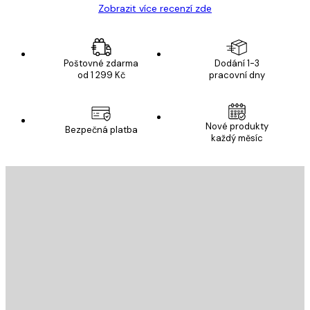
Zobrazit více recenzí zde
Poštovné zdarma
Dodání 1-3
od 1 299 Kč
pracovní dny
Nové produkty
Bezpečná platba
každý měsíc
E-mail
ODESLAT