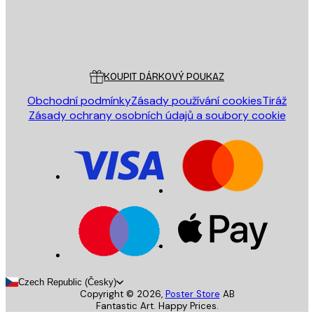
Obchod
Poster Store
Zákaznický servis
KOUPIT DÁRKOVÝ POUKAZ
Obchodní podmínky
Zásady používání cookies
Tiráž
Zásady ochrany osobních údajů a soubory cookie
Czech Republic (Česky)
Copyright ©
2026
,
Poster Store
AB
Fantastic Art. Happy Prices.