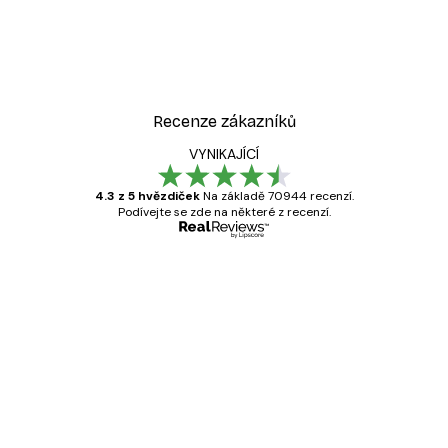
Recenze zákazníků
VYNIKAJÍCÍ
4.3 z 5 hvězdiček
Na základě 70944 recenzí.
Podívejte se zde na některé z recenzí.
Ověřený kupující
Recenze
zákazníků
Velmi kvalitní tisk
19 úno
Hana Š