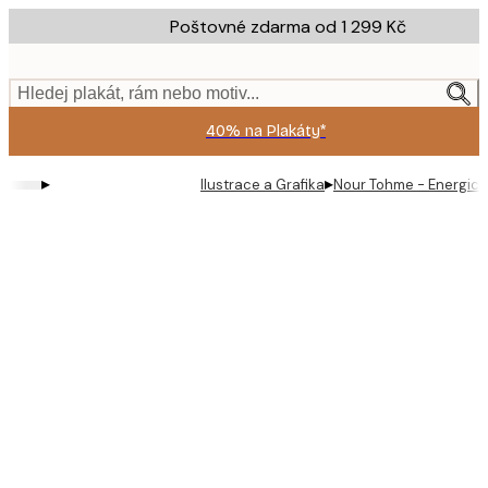
Skip
Poštovné zdarma od 1 299 Kč
to
main
content.
Hledej plakát, rám nebo motiv...
40% na Plakáty*
▸
▸
Ilustrace a Grafika
Nour Tohme - Energická