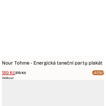
Product
images
Nour Tohme - Energická taneční party plakát
189 Kč
315 Kč
-40%*
Velikost