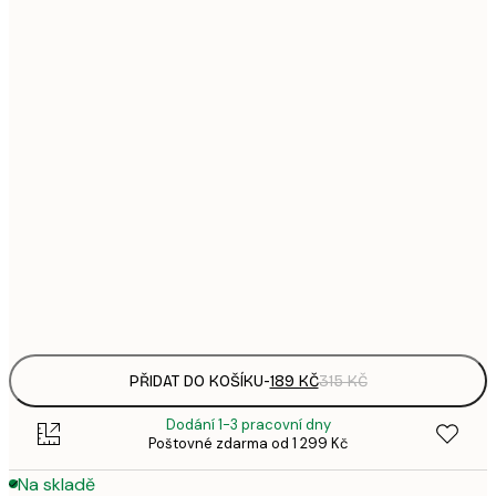
1
21x30 cm
3
287,
30x40 cm
4
496,
50x70 cm
8
633,
70x100 cm
1 0
1 438,
100x150 cm
2 3
Frame
options
PŘIDAT DO KOŠÍKU
-
189 KČ
315 KČ
Dodání 1-3 pracovní dny
Poštovné zdarma od 1 299 Kč
Na skladě