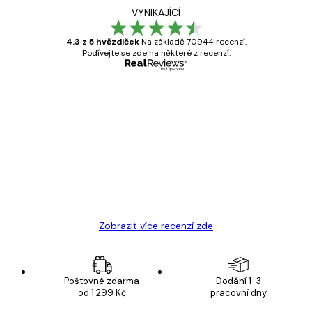
VYNIKAJÍCÍ
4.3 z 5 hvězdiček
Na základě 70944 recenzí.
Podívejte se zde na některé z recenzí.
Ověřený kupující
Recenze
zákazníků
Velmi kvalitní tisk
19 úno
Hana Š
Zobrazit více recenzí zde
Poštovné zdarma
Dodání 1-3
od 1 299 Kč
pracovní dny