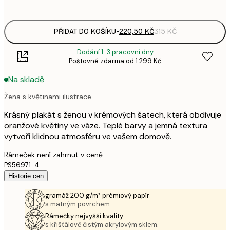
options
PŘIDAT DO KOŠÍKU
-
220,50 KČ
315 KČ
Dodání 1-3 pracovní dny
Poštovné zdarma od 1 299 Kč
Na skladě
Žena s květinami ilustrace
Krásný plakát s ženou v krémových šatech, která obdivuje
oranžové květiny ve váze. Teplé barvy a jemná textura
vytvoří klidnou atmosféru ve vašem domově.
Rámeček není zahrnut v ceně.
PS56971-4
Historie cen
gramáž 200 g/m² prémiový papír
s matným povrchem
Rámečky nejvyšší kvality
s křišťálově čistým akrylovým sklem.