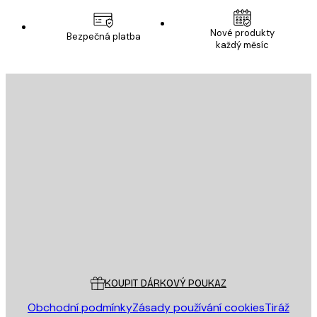
Nové produkty
Bezpečná platba
každý měsíc
E-mail
ODESLAT
Obchod
Poster Store
Zákaznický servis
KOUPIT DÁRKOVÝ POUKAZ
Obchodní podmínky
Zásady používání cookies
Tiráž