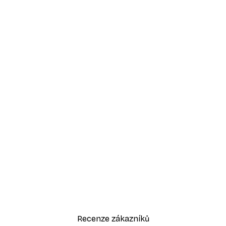
-50%
nce Plakát
Bestsellerů Sada plakátů
1 306 Kč
2 612 Kč
Recenze zákazníků