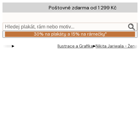
Skip
Poštovné zdarma od 1 299 Kč
to
main
content.
Hledej plakát, rám nebo motiv...
30% na plakáty a 15% na rámečky*
▸
▸
Ilustrace a Grafika
Nikita Jariwala - Žena o