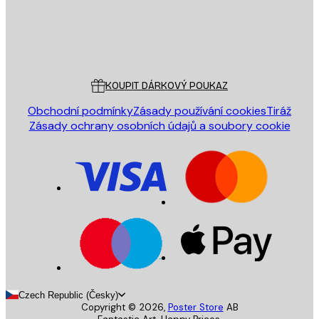
Obchod
Poster Store
Zákaznický servis
KOUPIT DÁRKOVÝ POUKAZ
Obchodní podmínky
Zásady používání cookies
Tiráž
Zásady ochrany osobních údajů a soubory cookie
Czech Republic (Česky)
Copyright ©
2026
,
Poster Store
AB