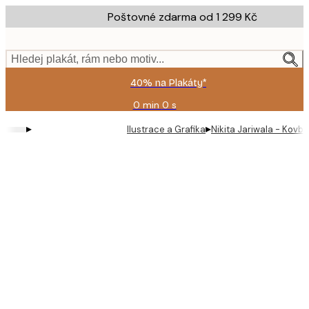
Skip
Poštovné zdarma od 1 299 Kč
to
main
content.
Hledej plakát, rám nebo motiv...
40% na Plakáty*
0 min
0 s
Platné
do:
▸
▸
Ilustrace a Grafika
Nikita Jariwala - Kovb
2026-
08-
09