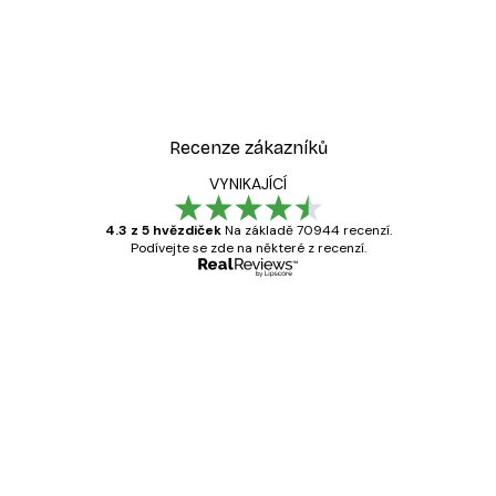
Recenze zákazníků
VYNIKAJÍCÍ
4.3 z 5 hvězdiček
Na základě 70944 recenzí.
Podívejte se zde na některé z recenzí.
Ověřený kupující
Recenze
zákazníků
Velmi kvalitní tisk
19 úno
Hana Š