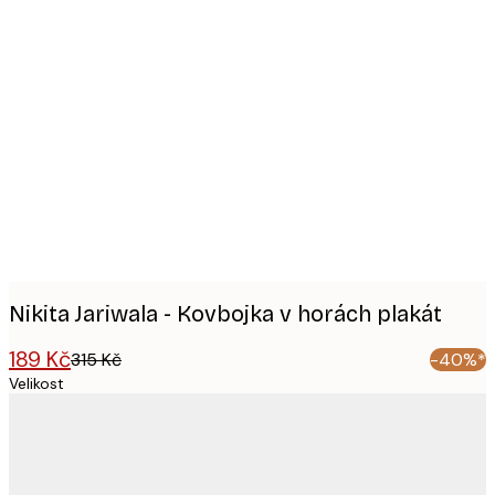
Product
images
Nikita Jariwala - Kovbojka v horách plakát
189 Kč
315 Kč
-40%*
Velikost