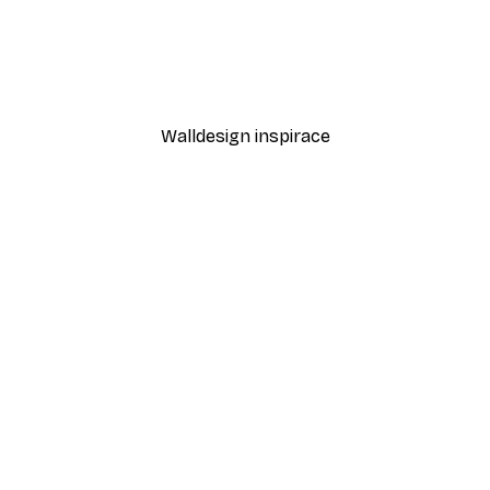
-40%*
Cesta k oceánu Plakát
Od 189 Kč
315 Kč
Walldesign inspirace