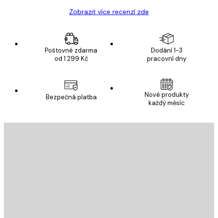
Zobrazit více recenzí zde
Poštovné zdarma
Dodání 1-3
od 1 299 Kč
pracovní dny
Nové produkty
Bezpečná platba
každý měsíc
E-mail
ODESLAT