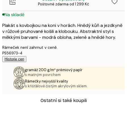
Poštovné zdarma od 1 299 Kč
Na skladě
Plakát s kovbojkou na koni v horách. Hnědý kůň a jezdkyně
v růžové pruhované košili a klobouku. Abstraktní styl s
měkkými barvami - modrá obloha, zelené a hnědé hory.
Rámeček není zahrnut v ceně.
PS56973-4
Historie cen
gramáž 200 g/m² prémiový papír
s matným povrchem
Rámečky nejvyšší kvality
s křišťálově čistým akrylovým sklem.
Ostatní si také koupili