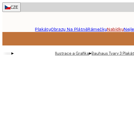
Skip
CZE
to
main
content.
Plakáty
Obrazy Na Plátně
Rámečky
Nabídky
Nejl
▸
▸
Ilustrace a Grafika
Bauhaus Tvary 3 Plakát