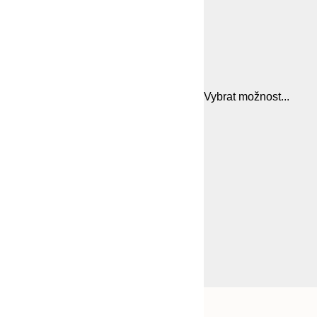
Vybrat možnost...
Frame
21x30 cm