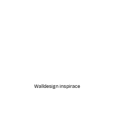
-40%*
Bo Lundberg - Berlin 69 Plaká
Od 195,60 Kč
326 Kč
Walldesign inspirace