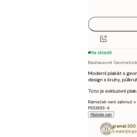
options
30x40 cm
40x50 cm
50x70 cm
Na skladě
70x100 cm
Bauhausové Geometrick
100x150 cm
Moderní plakát s geom
design s kruhy, půlkru
Toto je exkluzivní pl
Rámeček není zahrnut v
PS53893-4
Historie cen
gramáž 200 
s matným p