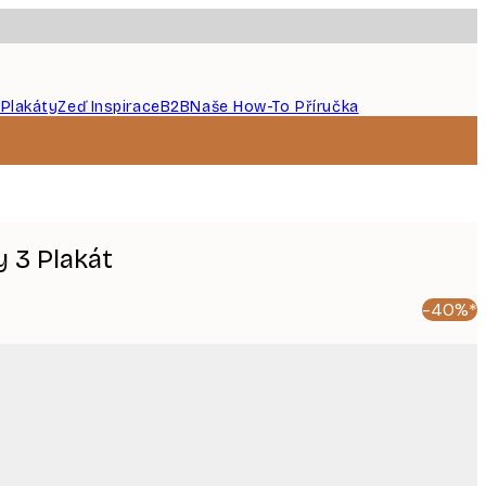
 Plakáty
Zeď Inspirace
B2B
Naše How-To Příručka
 3 Plakát
-40%*