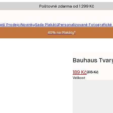
Poštovné zdarma od 1 299 Kč
epší Prodejci
Novinky
Sada Plakátů
Personalizované Fotografické
40% na Plakáty*
Bauhaus Tvary
189 Kč
315 Kč
Velikost