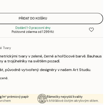
3
287,
4
385,
PŘIDAT DO KOŠÍKU
6
Dodání 1-3 pracovní dny
496,
Poštovné zdarma od 1 299 Kč
8
633,
1 0
é Tvary
1 438,
2 3
etrickými tvary v zelené, černé a hořčicové barvě. Bauhaus
hy a trojúhelníky na světlém pozadí.
akát, původně vytvořený designéry v našem Art Studiu.
 ceně.
g/m² prémiový papír
Rámečky nejvyšší kvality
ovrchem
s křišťálově čistým akrylovým sklem.