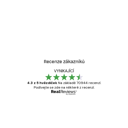
Recenze zákazníků
VYNIKAJÍCÍ
4.3 z 5 hvězdiček
Na základě 70944 recenzí.
Podívejte se zde na některé z recenzí.
Ověřený kupující
Recenze
zákazníků
Velmi kvalitní tisk