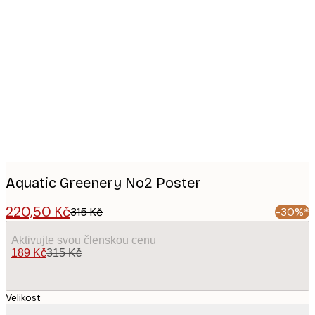
Product
images
Aquatic Greenery No2 Poster
220,50 Kč
315 Kč
-30%*
Aktivujte svou členskou cenu
189 Kč
315 Kč
Velikost