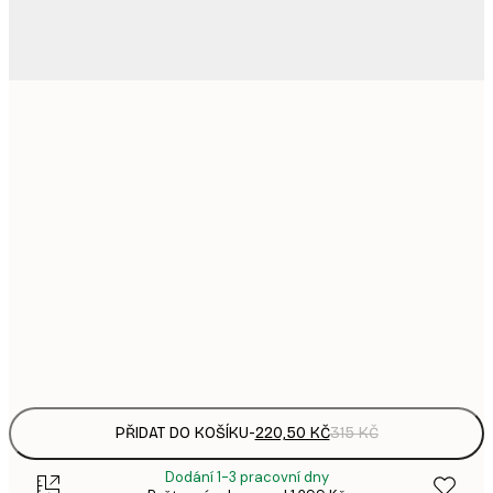
220,
21x30 cm
3
335,
30x40 cm
4
578,
50x70 cm
8
739,
70x100 cm
1 0
Frame
options
PŘIDAT DO KOŠÍKU
-
220,50 KČ
315 KČ
Dodání 1-3 pracovní dny