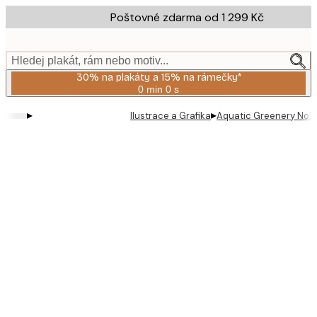
Skip
Poštovné zdarma od 1 299 Kč
to
main
content.
Hledej plakát, rám nebo motiv...
30% na plakáty a 15% na rámečky*
0 min
0 s
Platné
do:
▸
▸
Ilustrace a Grafika
Aquatic Greenery No2 
2026-
08-
06