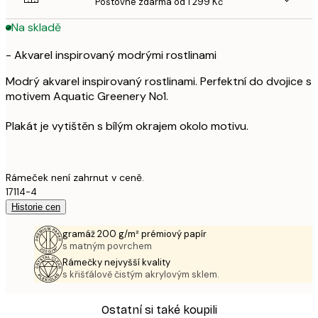
Poštovné zdarma od 1 299 Kč
Na skladě
- Akvarel inspirovaný modrými rostlinami
Modrý akvarel inspirovaný rostlinami. Perfektní do dvojice s
motivem Aquatic Greenery No1.
Plakát je vytištěn s bílým okrajem okolo motivu.
Rámeček není zahrnut v ceně.
17114-4
Historie cen
gramáž 200 g/m² prémiový papír
s matným povrchem
Rámečky nejvyšší kvality
s křišťálově čistým akrylovým sklem.
Ostatní si také koupili