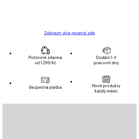
19 úno
Hana Š
Zobrazit více recenzí zde
Poštovné zdarma
Dodání 1-3
od 1 299 Kč
pracovní dny
Nové produkty
Bezpečná platba
každý měsíc
E-mail