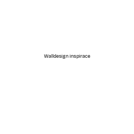
-30%*
Odstíny eukalyptu No1 Pl
Od 220,50 Kč
315 Kč
Walldesign inspirace