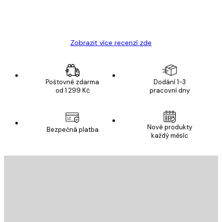
19 úno
Hana Š
Zobrazit více recenzí zde
Poštovné zdarma
Dodání 1-3
od 1 299 Kč
pracovní dny
Nové produkty
Bezpečná platba
každý měsíc
E-mail
ODESLAT