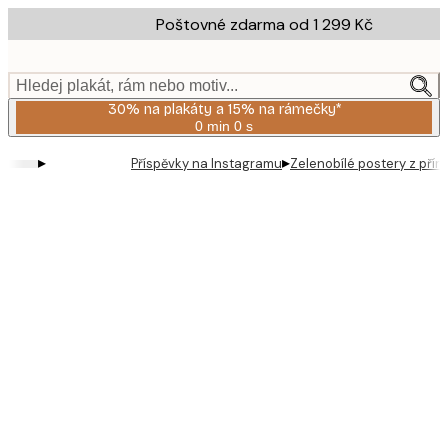
Skip
Poštovné zdarma od 1 299 Kč
to
main
content.
Hledej plakát, rám nebo motiv...
30% na plakáty a 15% na rámečky*
0 min
0 s
Platné
do:
▸
▸
Příspěvky na Instagramu
Zelenobílé postery z přír
2026-
08-
06
Product
images