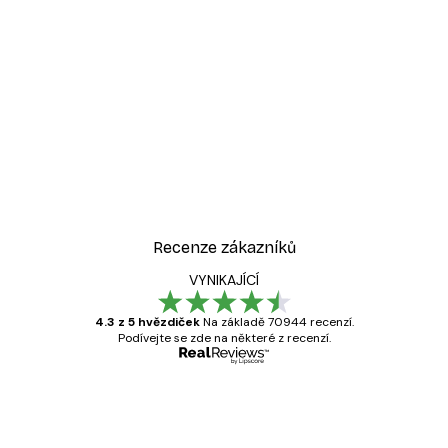
-30%*
át
Odstíny eukalyptu No1 Pl
Od 220,50 Kč
315 Kč
Recenze zákazníků
VYNIKAJÍCÍ
4.3 z 5 hvězdiček
Na základě 70944 recenzí.
Podívejte se zde na některé z recenzí.
Ověřený kupující
Recenze
zákazníků
Velmi kvalitní tisk