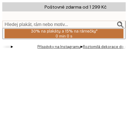
Skip
Poštovné zdarma od 1 299 Kč
to
main
content.
Hledej plakát, rám nebo motiv...
30% na plakáty a 15% na rámečky*
0 min
0 s
Platné
do:
▸
▸
Příspěvky na Instagramu
Roztomilá dekorace do dě
2026-
08-
06
Product
images