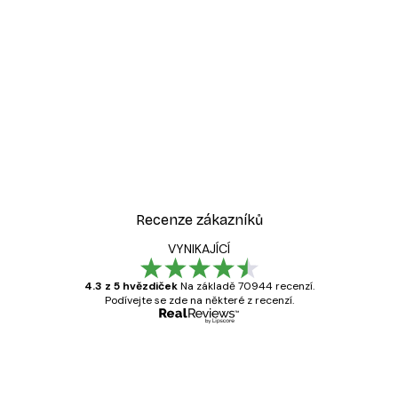
-30%*
át
Odstíny eukalyptu No1 Pl
Od 220,50 Kč
315 Kč
Recenze zákazníků
VYNIKAJÍCÍ
4.3 z 5 hvězdiček
Na základě 70944 recenzí.
Podívejte se zde na některé z recenzí.
Ověřený kupující
Recenze
zákazníků
Velmi kvalitní tisk