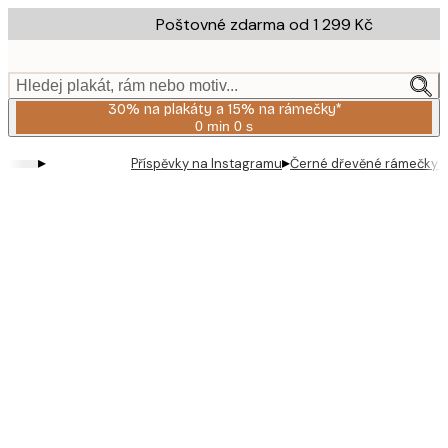
Skip
Poštovné zdarma od 1 299 Kč
to
main
content.
Hledej plakát, rám nebo motiv...
30% na plakáty a 15% na rámečky*
0 min
0 s
Platné
do:
▸
▸
Příspěvky na Instagramu
Černé dřevěné rámečky na
2026-
08-
06
Product
images