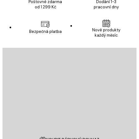
Poštovné zdarma
Dodání 1-3
od 1 299 Kč
pracovní dny
Nové produkty
Bezpečná platba
každý měsíc
E-mail
ODESLAT
Obchod
Poster Store
Zákaznický servis