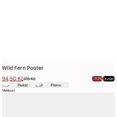
Product
images
Wild Fern Poster
94,50 Kč
315 Kč
-70%
Outlet
Plakát
Plátno
Velikost