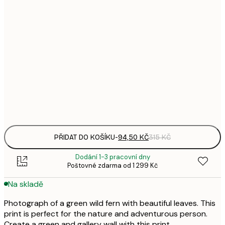
94,
21x30 cm
3
143,
30x40 cm
4
248,
50x70 cm
8
Frame
options
PŘIDAT DO KOŠÍKU
-
94,50 KČ
315 KČ
Dodání 1-3 pracovní dny
Poštovné zdarma od 1 299 Kč
Na skladě
Photograph of a green wild fern with beautiful leaves. This
print is perfect for the nature and adventurous person.
Create a green and gallery wall with this print.