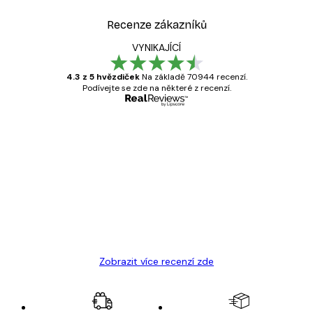
Recenze zákazníků
VYNIKAJÍCÍ
4.3 z 5 hvězdiček
Na základě 70944 recenzí.
Podívejte se zde na některé z recenzí.
Ověřený kupující
Recenze
zákazníků
Velmi kvalitní tisk
19 úno
Hana Š
Zobrazit více recenzí zde