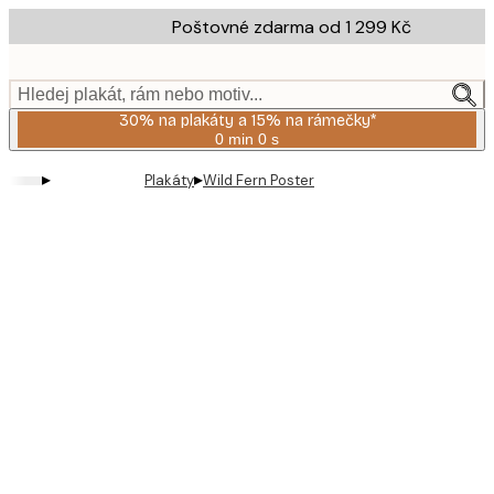
Skip
Poštovné zdarma od 1 299 Kč
to
main
content.
Hledej plakát, rám nebo motiv...
30% na plakáty a 15% na rámečky*
0 min
0 s
Platné
do:
▸
▸
Plakáty
Wild Fern Poster
2026-
08-
06