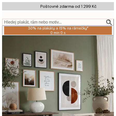
Skip
Poštovné zdarma od 1 299 Kč
to
main
content.
Hledej plakát, rám nebo motiv...
30% na plakáty a 15% na rámečky*
0 min
0 s
Platné
do:
2026-
08-
06