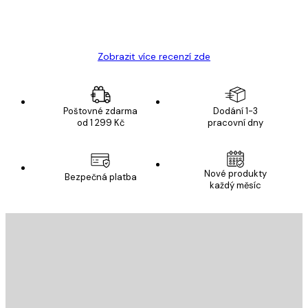
19 úno
Hana Š
Zobrazit více recenzí zde
Poštovné zdarma
Dodání 1-3
od 1 299 Kč
pracovní dny
E-mail
Nové produkty
Bezpečná platba
každý měsíc
PŘIHLÁSIT SE
Zásady ochrany osobních údajů
E-mail
ODESLAT