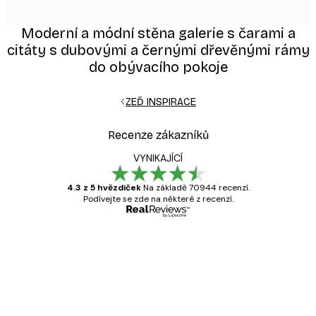
Moderní a módní stěna galerie s čarami a
citáty s dubovými a černými dřevěnými rámy
do obývacího pokoje
ZEĎ INSPIRACE
Recenze zákazníků
VYNIKAJÍCÍ
4.3 z 5 hvězdiček
Na základě 70944 recenzí.
Podívejte se zde na některé z recenzí.
Ověřený kupující
Recenze
zákazníků
Velmi kvalitní tisk