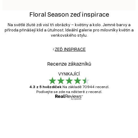
Floral Season zeď inspirace
Na světlé žluté zdi visí tři obrázky – květiny a kolo. Jemné barvy a
příroda přinášejí klid a útulnost. Ideální galerie pro milovníky květin a
venkovského stylu.
ZEĎ INSPIRACE
Recenze zákazníků
VYNIKAJÍCÍ
4.3 z 5 hvězdiček
Na základě 70944 recenzí.
Podívejte se zde na některé z recenzí.
Ověřený kupující
Recenze
zákazníků
Velmi kvalitní tisk