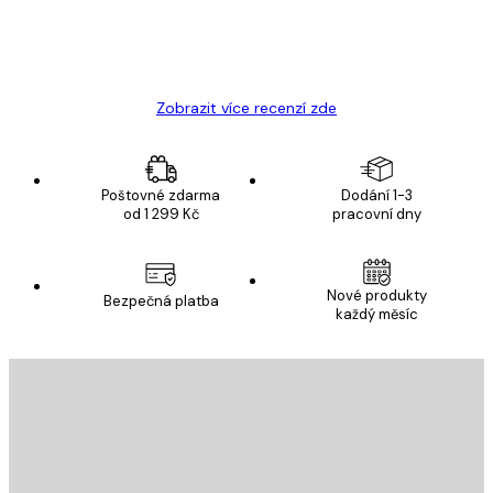
19 úno
Hana Š
Zobrazit více recenzí zde
Poštovné zdarma
Dodání 1-3
od 1 299 Kč
pracovní dny
E-mail
Nové produkty
Bezpečná platba
každý měsíc
PŘIHLÁSIT SE
Zásady ochrany osobních údajů
E-mail