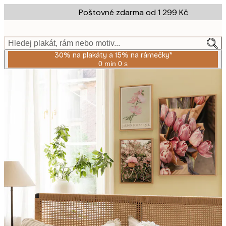
Skip
Poštovné zdarma od 1 299 Kč
to
main
content.
Hledej plakát, rám nebo motiv...
30% na plakáty a 15% na rámečky*
0 min
0 s
Platné
do:
2026-
08-
06