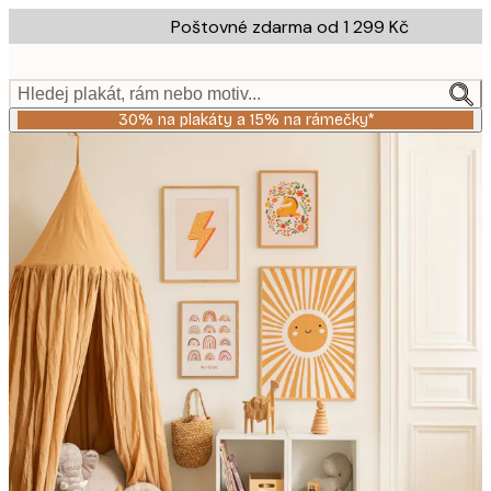
Skip
Poštovné zdarma od 1 299 Kč
to
main
content.
Hledej plakát, rám nebo motiv...
30% na plakáty a 15% na rámečky*