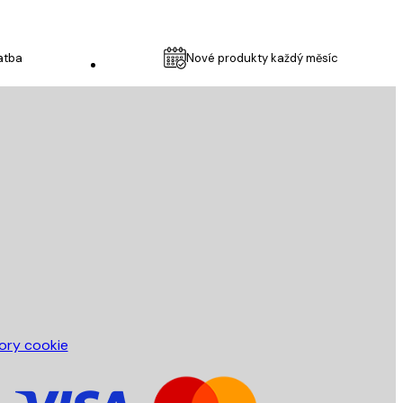
atba
Nové produkty každý měsíc
Zákaznický servis
ory cookie