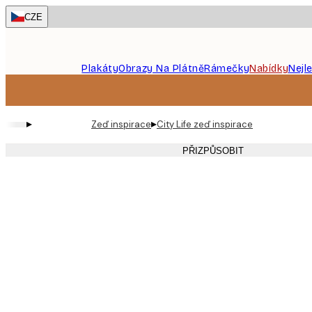
Skip
CZE
to
main
content.
Plakáty
Obrazy Na Plátně
Rámečky
Nabídky
Nejl
▸
▸
Zeď inspirace
City Life zeď inspirace
PŘIZPŮSOBIT