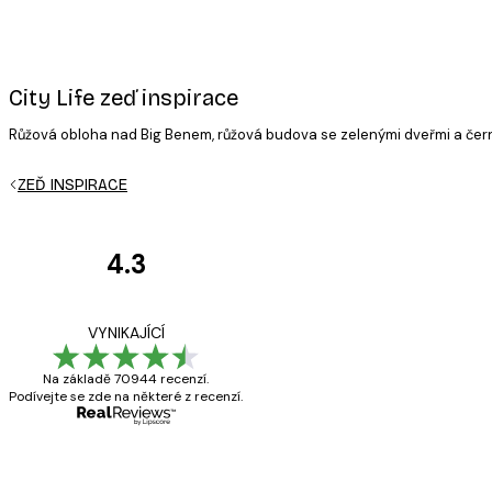
City Life zeď inspirace
Růžová obloha nad Big Benem, růžová budova se zelenými dveřmi a černý
ZEĎ INSPIRACE
4.3
Recenze
zákazníků
Velmi kvalitní ti
VYNIKAJÍCÍ
Na základě 70944 recenzí.
Podívejte se zde na některé z recenzí.
19 úno
Hana Š