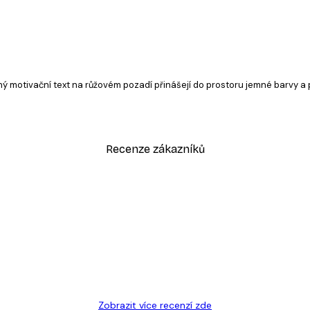
 motivační text na růžovém pozadí přinášejí do prostoru jemné barvy a p
Recenze zákazníků
sk
Zobrazit více recenzí zde