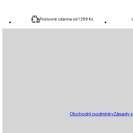
Poštovné zdarma od 1 299 Kč
E-mail
ODESLAT
Obchod
Obchodní podmínky
Zásady p