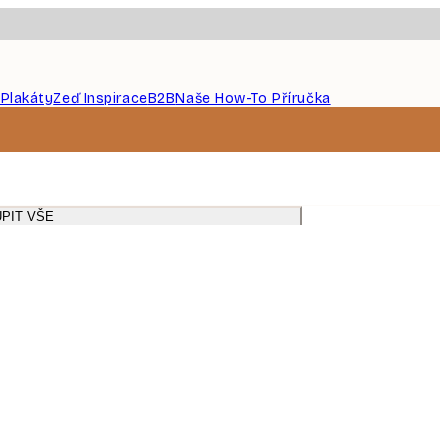
 Plakáty
Zeď Inspirace
B2B
Naše How-To Příručka
PIT VŠE