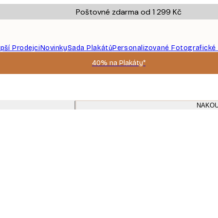
Poštovné zdarma od 1 299 Kč
epší Prodejci
Novinky
Sada Plakátů
Personalizované Fotografické
40% na Plakáty*
NAKOU