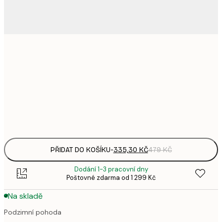
335,
30x40 cm
4
578,
50x70 cm
8
Frame
options
PŘIDAT DO KOŠÍKU
-
335,30 KČ
479 KČ
Dodání 1-3 pracovní dny
Poštovné zdarma od 1 299 Kč
Na skladě
Podzimní pohoda