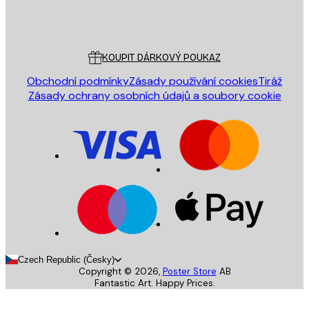
Obchod
Poster Store
Zákaznický servis
KOUPIT DÁRKOVÝ POUKAZ
Obchodní podmínky
Zásady používání cookies
Tiráž
Zásady ochrany osobních údajů a soubory cookie
Czech Republic (Česky)
Copyright ©
2026
,
Poster Store
AB
Fantastic Art. Happy Prices.