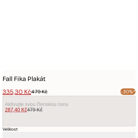
Product
images
Fall Fika Plakát
335,30 Kč
479 Kč
-30%*
Aktivujte svou členskou cenu
287,40 Kč
479 Kč
Velikost