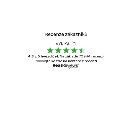
Recenze zákazníků
VYNIKAJÍCÍ
4.3 z 5 hvězdiček
Na základě 70944 recenzí.
Podívejte se zde na některé z recenzí.
Ověřený kupující
Recenze
zákazníků
Velmi kvalitní tisk
19 úno
Hana Š