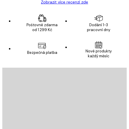
Zobrazit více recenzí zde
Poštovné zdarma
Dodání 1-3
od 1 299 Kč
pracovní dny
Nové produkty
Bezpečná platba
každý měsíc
E-mail
ODESLAT