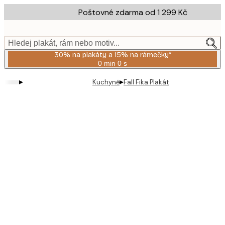
Skip
Poštovné zdarma od 1 299 Kč
to
main
content.
Hledej plakát, rám nebo motiv...
30% na plakáty a 15% na rámečky*
0 min
0 s
Platné
do:
▸
▸
Kuchyně
Fall Fika Plakát
2026-
08-
06