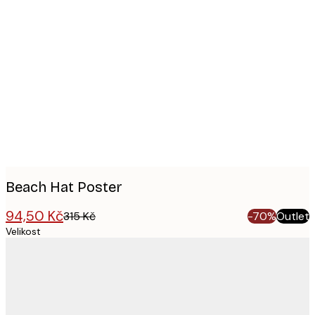
Product
images
Beach Hat Poster
94,50 Kč
315 Kč
-70%
Outlet
Velikost