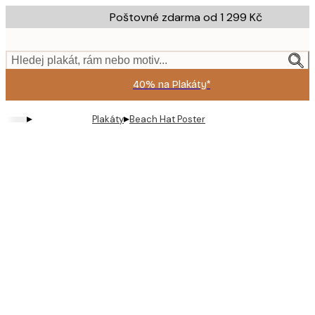
Skip
Poštovné zdarma od 1 299 Kč
to
main
content.
Hledej plakát, rám nebo motiv...
40% na Plakáty*
▸
▸
Plakáty
Beach Hat Poster