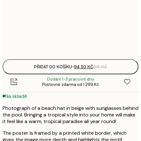
94,
21x30 cm
3
143,
30x40 cm
4
Frame
options
PŘIDAT DO KOŠÍKU
-
94,50 KČ
315 KČ
Dodání 1-3 pracovní dny
Poštovné zdarma od 1 299 Kč
Na skladě
Photograph of a beach hat in beige with sunglasses behind
the pool. Bringing a tropical style into your home will make
it feel like a warm, tropical paradise all year round!
The poster is framed by a printed white border, which
gives the image more depth and highlights the motif.