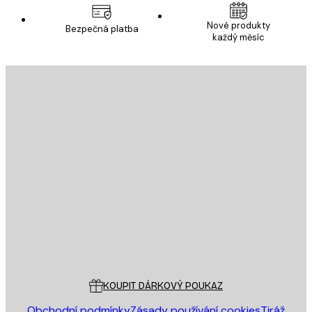
Nové produkty
Bezpečná platba
každý měsíc
E-mail
ODESLAT
Obchod
Poster Store
Zákaznický servis
KOUPIT DÁRKOVÝ POUKAZ
Obchodní podmínky
Zásady používání cookies
Tiráž