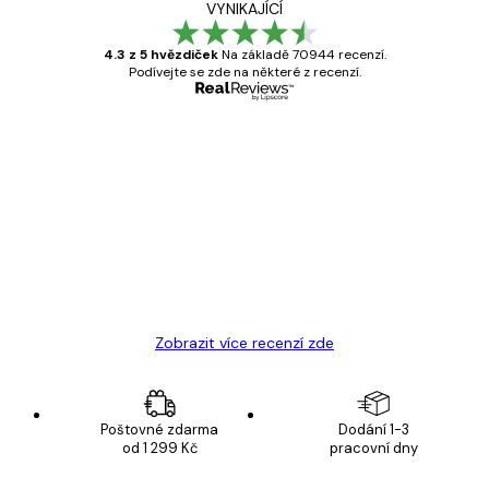
VYNIKAJÍCÍ
4.3 z 5 hvězdiček
Na základě 70944 recenzí.
Podívejte se zde na některé z recenzí.
Ověřený kupující
Recenze
zákazníků
Velmi kvalitní tisk
19 úno
Hana Š
Zobrazit více recenzí zde
Poštovné zdarma
Dodání 1-3
od 1 299 Kč
pracovní dny